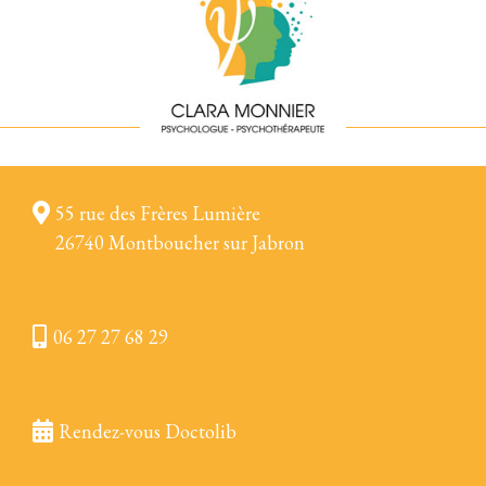
55 rue des Frères Lumière
26740 Montboucher sur Jabron
06 27 27 68 29
Rendez-vous Doctolib